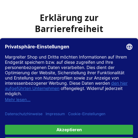
Erklärung zur
Barrierefreiheit
Die Hans Hilscher GmbH
ist bemüht, seine Website
www.margreiter-shop.de
im Einklang mit dem
Web-
Zugänglichkeits-Gesetz (WZG)
zur Umsetzung der
Richtlinie (EU) 2016/2102 des Europäischen Parlaments
und des Rates barrierefrei zugänglich zu machen.
Diese Erklärung zur Barrierefreiheit gilt für die Website
www.margreiter-shop.de
und alle zugehörigen
Unterseiten.
Stand der Vereinbarkeit mit den Anforderungen
Diese Website ist
vollständig konform
mit der
Konformitätsstufe AA der „Richtlinien für barrierefreie