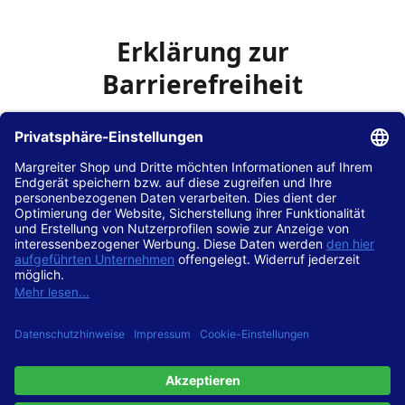
Erklärung zur
Barrierefreiheit
Die Hans Hilscher GmbH
ist bemüht, seine Website
www.margreiter-shop.de
im Einklang mit dem
Web-
Zugänglichkeits-Gesetz (WZG)
zur Umsetzung der
Richtlinie (EU) 2016/2102 des Europäischen Parlaments
und des Rates barrierefrei zugänglich zu machen.
Diese Erklärung zur Barrierefreiheit gilt für die Website
www.margreiter-shop.de
und alle zugehörigen
Unterseiten.
Stand der Vereinbarkeit mit den Anforderungen
Diese Website ist
vollständig konform
mit der
Konformitätsstufe AA der „Richtlinien für barrierefreie