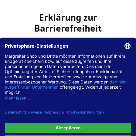
Erklärung zur
Barrierefreiheit
Die Hans Hilscher GmbH
ist bemüht, seine Website
www.margreiter-shop.de
im Einklang mit dem
Web-
Zugänglichkeits-Gesetz (WZG)
zur Umsetzung der
Richtlinie (EU) 2016/2102 des Europäischen Parlaments
und des Rates barrierefrei zugänglich zu machen.
Diese Erklärung zur Barrierefreiheit gilt für die Website
www.margreiter-shop.de
und alle zugehörigen
Unterseiten.
Stand der Vereinbarkeit mit den Anforderungen
Diese Website ist
vollständig konform
mit der
Konformitätsstufe AA der „Richtlinien für barrierefreie