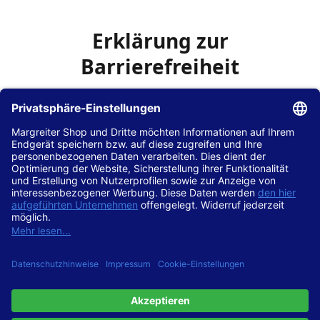
Erklärung zur
Barrierefreiheit
Die Hans Hilscher GmbH
ist bemüht, seine Website
www.margreiter-shop.de
im Einklang mit dem
Web-
Zugänglichkeits-Gesetz (WZG)
zur Umsetzung der
Richtlinie (EU) 2016/2102 des Europäischen Parlaments
und des Rates barrierefrei zugänglich zu machen.
Diese Erklärung zur Barrierefreiheit gilt für die Website
www.margreiter-shop.de
und alle zugehörigen
Unterseiten.
Stand der Vereinbarkeit mit den Anforderungen
Diese Website ist
vollständig konform
mit der
Konformitätsstufe AA der „Richtlinien für barrierefreie