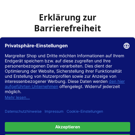
Erklärung zur
Barrierefreiheit
Die Hans Hilscher GmbH
ist bemüht, seine Website
www.margreiter-shop.de
im Einklang mit dem
Web-
Zugänglichkeits-Gesetz (WZG)
zur Umsetzung der
Richtlinie (EU) 2016/2102 des Europäischen Parlaments
und des Rates barrierefrei zugänglich zu machen.
Diese Erklärung zur Barrierefreiheit gilt für die Website
www.margreiter-shop.de
und alle zugehörigen
Unterseiten.
Stand der Vereinbarkeit mit den Anforderungen
Diese Website ist
vollständig konform
mit der
Konformitätsstufe AA der „Richtlinien für barrierefreie