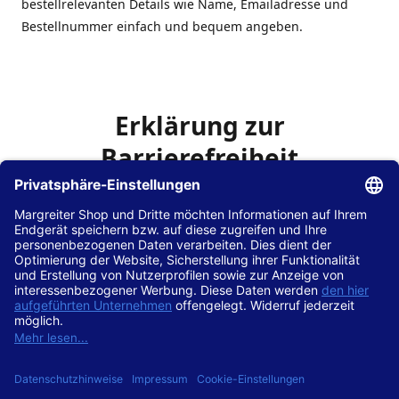
bestellrelevanten Details wie Name, Emailadresse und
Bestellnummer einfach und bequem angeben.
Erklärung zur
Barrierefreiheit
Die Hans Hilscher GmbH
ist bemüht, seine Website
www.margreiter-shop.de
im Einklang mit dem
Web-
Zugänglichkeits-Gesetz (WZG)
zur Umsetzung der
Richtlinie (EU) 2016/2102 des Europäischen Parlaments
und des Rates barrierefrei zugänglich zu machen.
Diese Erklärung zur Barrierefreiheit gilt für die Website
www.margreiter-shop.de
und alle zugehörigen
Unterseiten.