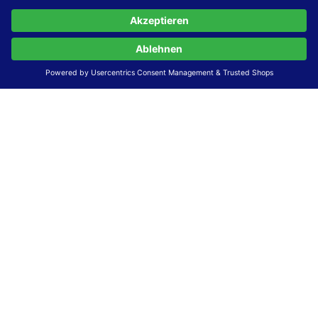
Stand der Vereinbarkeit mit den Anforderungen
Diese Website ist
vollständig konform
mit der
Konformitätsstufe AA der „Richtlinien für barrierefreie
Webinhalte – WCAG 2.1“ bzw. dem europäischen Standard
EN 301 549 V3.2.1.
Erstellung dieser Erklärung zur Barrierefreiheit
Diese Erklärung wurde am 23.6.2025 erstellt.
Die Bewertung der Barrierefreiheit dieser Website wurde
mittels
Selbstbewertung
durchgeführt. Wir haben dabei
die Richtlinien der WCAG 2.1 (Level AA) sowie die
Anforderungen des Web-Zugänglichkeits-Gesetzes (WZG)
umfassend geprüft und umgesetzt.
Feedback und Kontakt
Ihre Rückmeldungen zur Barrierefreiheit sind uns sehr