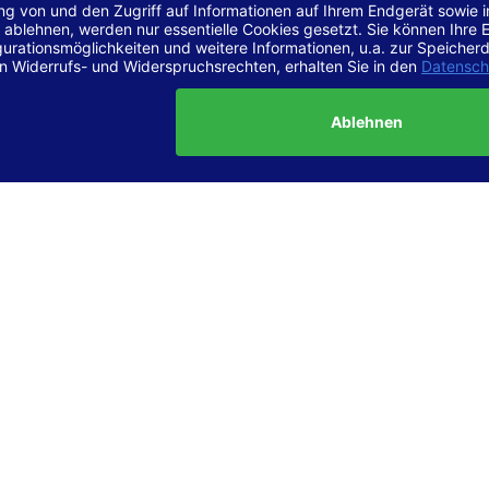
r Vereinbarkeit mit den Anforderungen
site ist
vollständig konform
mit der Konformitätsstufe AA der „Ri
ierefreie Webinhalte – WCAG 2.1“ bzw. dem europäischen Standard
1.
g dieser Erklärung zur Barrierefreiheit
lärung wurde am 23.6.2025 erstellt.
tung der Barrierefreiheit dieser Website wurde mittels
Selbstbew
hrt. Wir haben dabei die Richtlinien der WCAG 2.1 (Level AA) sowi
ungen des Web-Zugänglichkeits-Gesetzes (WZG) umfassend geprü
t.
 und Kontakt
meldungen zur Barrierefreiheit sind uns sehr wichtig. Wenn Sie a
n stoßen oder Anregungen zur Verbesserung der Barrierefreiheit 
e uns gerne kontaktieren.