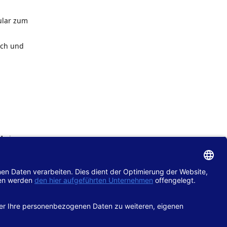
ular zum
ach und
de
im
chtlinie
gänglich
hop.de