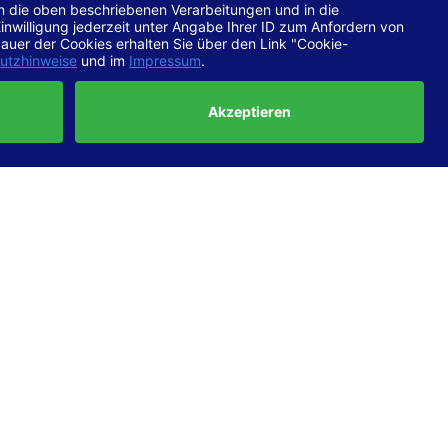
chtlinien
 EN 301
ertung
e die
ft und
uf
haben,