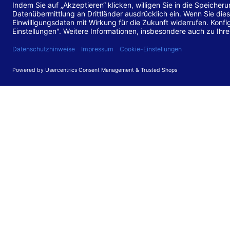
Stand de
Diese Web
für barr
549 V3.2.
Erstellun
Diese Erk
Die Bewer
durchgefü
Anforder
umgesetz
Feedback
Ihre Rück
Barriere
können Si