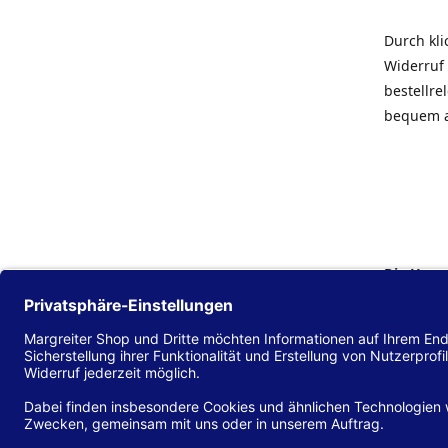
Durch kl
Widerruf 
bestellr
bequem 
Die Hans
Einklang
(EU) 2016
zu mache
Diese Erk
und alle 