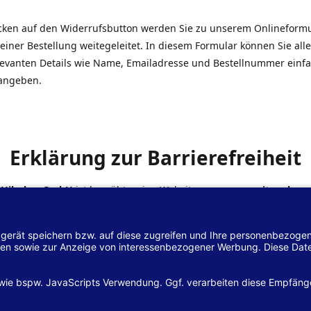
icken auf den Widerrufsbutton werden Sie zu unserem Onlineform
einer Bestellung weitegeleitet. In diesem Formular können Sie alle
elevanten Details wie Name, Emailadresse und Bestellnummer einf
angeben.
Erklärung zur Barrierefreiheit
 Hilscher GmbH
ist bemüht, seine Website
www.margreiter-shop.
 mit dem
Web-Zugänglichkeits-Gesetz (WZG)
zur Umsetzung der Ri
/2102 des Europäischen Parlaments und des Rates barrierefrei zu
n.
lärung zur Barrierefreiheit gilt für die Website
www.margreiter-s
zugehörigen Unterseiten.