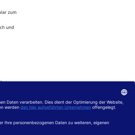
ular zum
ach und
de
im
chtlinie
gänglich
hop.de