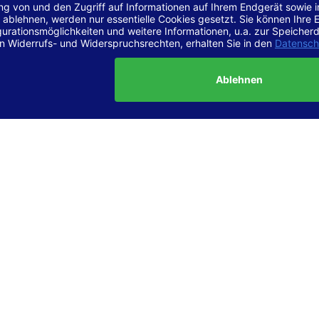
r Vereinbarkeit mit den Anforderungen
site ist
vollständig konform
mit der Konformitätsstufe AA der „Ri
ierefreie Webinhalte – WCAG 2.1“ bzw. dem europäischen Standard
1.
g dieser Erklärung zur Barrierefreiheit
lärung wurde am 23.6.2025 erstellt.
tung der Barrierefreiheit dieser Website wurde mittels
Selbstbew
hrt. Wir haben dabei die Richtlinien der WCAG 2.1 (Level AA) sowi
ungen des Web-Zugänglichkeits-Gesetzes (WZG) umfassend geprü
t.
 und Kontakt
meldungen zur Barrierefreiheit sind uns sehr wichtig. Wenn Sie a
n stoßen oder Anregungen zur Verbesserung der Barrierefreiheit 
e uns gerne kontaktieren.