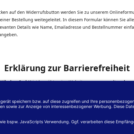
icken auf den Widerrufsbutton werden Sie zu unserem Onlineform
einer Bestellung weitegeleitet. In diesem Formular können Sie alle
elevanten Details wie Name, Emailadresse und Bestellnummer einf
angeben.
Erklärung zur Barrierefreiheit
 Hilscher GmbH
ist bemüht, seine Website
www.margreiter-shop.
 mit dem
Web-Zugänglichkeits-Gesetz (WZG)
zur Umsetzung der Ri
/2102 des Europäischen Parlaments und des Rates barrierefrei zu
n.
lärung zur Barrierefreiheit gilt für die Website
www.margreiter-s
zugehörigen Unterseiten.