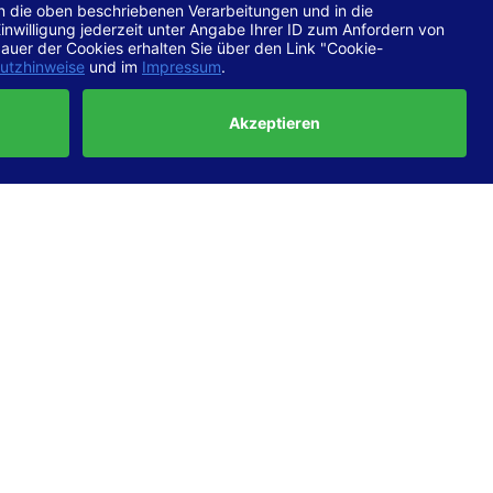
chtlinien
 EN 301
ertung
e die
ft und
uf
haben,