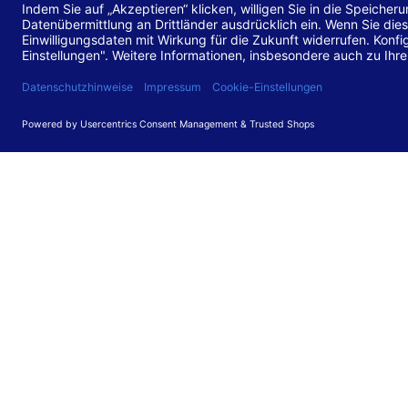
Stand de
Diese Web
für barr
549 V3.2.
Erstellun
Diese Erk
Die Bewer
durchgefü
Anforder
umgesetz
Feedback
Ihre Rück
Barriere
können Si