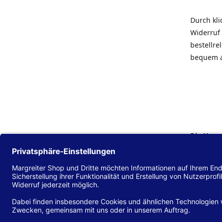
Durch kl
Widerruf 
bestellr
bequem 
Die Hans
Einklang
(EU) 2016
zu mache
Diese Erk
und alle 