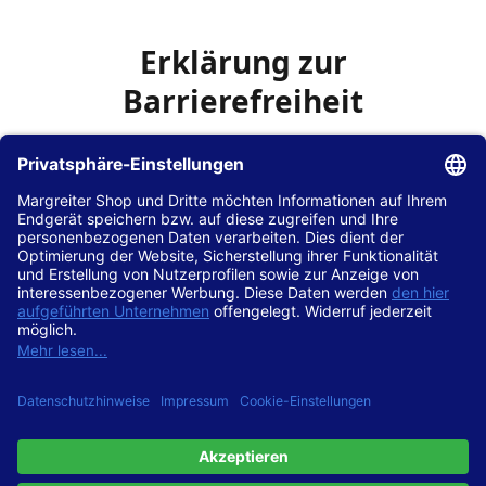
Erklärung zur
Barrierefreiheit
Die Hans Hilscher GmbH
ist bemüht, seine Website
www.margreiter-shop.de
im Einklang mit dem
Web-
Zugänglichkeits-Gesetz (WZG)
zur Umsetzung der
Richtlinie (EU) 2016/2102 des Europäischen Parlaments
und des Rates barrierefrei zugänglich zu machen.
Diese Erklärung zur Barrierefreiheit gilt für die Website
www.margreiter-shop.de
und alle zugehörigen
Unterseiten.
Stand der Vereinbarkeit mit den Anforderungen
Diese Website ist
vollständig konform
mit der
Konformitätsstufe AA der „Richtlinien für barrierefreie