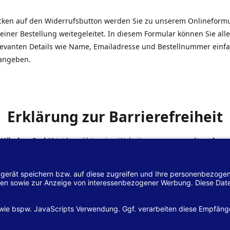
icken auf den Widerrufsbutton werden Sie zu unserem Onlineform
einer Bestellung weitegeleitet. In diesem Formular können Sie alle
elevanten Details wie Name, Emailadresse und Bestellnummer einf
angeben.
Erklärung zur Barrierefreiheit
 Hilscher GmbH
ist bemüht, seine Website
www.margreiter-shop.
 mit dem
Web-Zugänglichkeits-Gesetz (WZG)
zur Umsetzung der Ri
/2102 des Europäischen Parlaments und des Rates barrierefrei zu
n.
lärung zur Barrierefreiheit gilt für die Website
www.margreiter-s
zugehörigen Unterseiten.