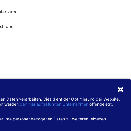
ular zum
ach und
de
im
chtlinie
gänglich
hop.de