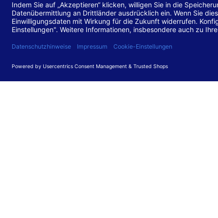
Stand de
Diese Web
für barr
549 V3.2.
Erstellun
Diese Erk
Die Bewer
durchgefü
Anforder
umgesetz
Feedback
Ihre Rück
Barriere
können Si