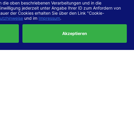
chtlinien
 EN 301
ertung
e die
ft und
uf
haben,