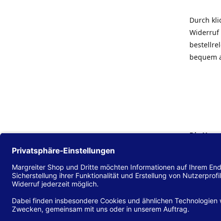
Durch kl
Widerruf 
bestellr
bequem 
Die Hans
Einklang
(EU) 2016
zu mache
Diese Erk
und alle 