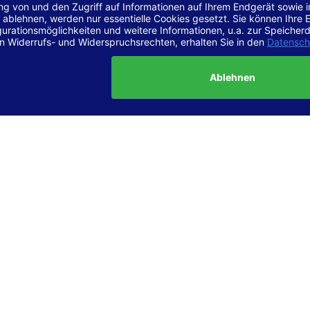
r Vereinbarkeit mit den Anforderungen
site ist
vollständig konform
mit der Konformitätsstufe AA der „Ri
ierefreie Webinhalte – WCAG 2.1“ bzw. dem europäischen Standard
1.
g dieser Erklärung zur Barrierefreiheit
lärung wurde am 23.6.2025 erstellt.
tung der Barrierefreiheit dieser Website wurde mittels
Selbstbew
hrt. Wir haben dabei die Richtlinien der WCAG 2.1 (Level AA) sowi
ungen des Web-Zugänglichkeits-Gesetzes (WZG) umfassend geprü
t.
 und Kontakt
meldungen zur Barrierefreiheit sind uns sehr wichtig. Wenn Sie a
n stoßen oder Anregungen zur Verbesserung der Barrierefreiheit 
e uns gerne kontaktieren.