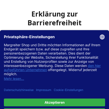
Erklärung zur
Barrierefreiheit
Die Hans Hilscher GmbH
ist bemüht, seine Website
www.margreiter-shop.de
im Einklang mit dem
Web-
Zugänglichkeits-Gesetz (WZG)
zur Umsetzung der
Richtlinie (EU) 2016/2102 des Europäischen Parlaments
und des Rates barrierefrei zugänglich zu machen.
Diese Erklärung zur Barrierefreiheit gilt für die Website
www.margreiter-shop.de
und alle zugehörigen
Unterseiten.
Stand der Vereinbarkeit mit den Anforderungen
Diese Website ist
vollständig konform
mit der
Konformitätsstufe AA der „Richtlinien für barrierefreie