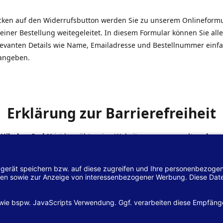
icken auf den Widerrufsbutton werden Sie zu unserem Onlineform
einer Bestellung weitegeleitet. In diesem Formular können Sie alle
elevanten Details wie Name, Emailadresse und Bestellnummer einf
angeben.
Erklärung zur Barrierefreiheit
 Hilscher GmbH
ist bemüht, seine Website
www.margreiter-shop.
 mit dem
Web-Zugänglichkeits-Gesetz (WZG)
zur Umsetzung der Ri
/2102 des Europäischen Parlaments und des Rates barrierefrei zu
n.
lärung zur Barrierefreiheit gilt für die Website
www.margreiter-s
zugehörigen Unterseiten.