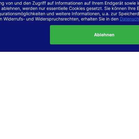
r Vereinbarkeit mit den Anforderungen
site ist
vollständig konform
mit der Konformitätsstufe AA der „Ri
ierefreie Webinhalte – WCAG 2.1“ bzw. dem europäischen Standard
1.
g dieser Erklärung zur Barrierefreiheit
lärung wurde am 23.6.2025 erstellt.
tung der Barrierefreiheit dieser Website wurde mittels
Selbstbew
hrt. Wir haben dabei die Richtlinien der WCAG 2.1 (Level AA) sowi
ungen des Web-Zugänglichkeits-Gesetzes (WZG) umfassend geprü
t.
 und Kontakt
meldungen zur Barrierefreiheit sind uns sehr wichtig. Wenn Sie a
n stoßen oder Anregungen zur Verbesserung der Barrierefreiheit 
e uns gerne kontaktieren.