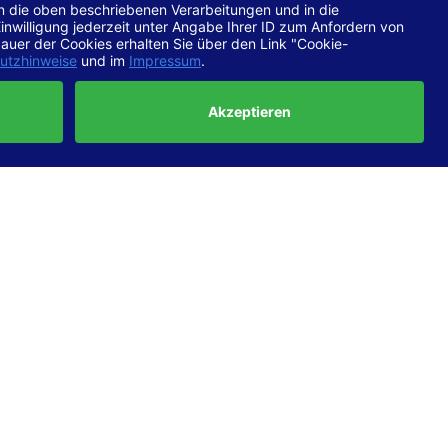
chtlinien
 EN 301
ertung
e die
ft und
uf
haben,