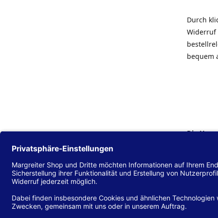
Durch kl
Widerruf 
bestellr
bequem 
Die Hans
Einklang
(EU) 2016
zu mache
Diese Erk
und alle 