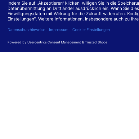
Stand de
Diese Web
für barr
549 V3.2.
Erstellun
Diese Erk
Die Bewer
durchgefü
Anforder
umgesetz
Feedback
Ihre Rück
Barriere
können Si