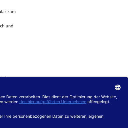
ular zum
ach und
de
im
chtlinie
gänglich
hop.de