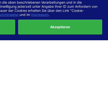
chtlinien
 EN 301
ertung
e die
ft und
uf
haben,