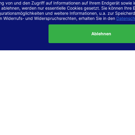
r Vereinbarkeit mit den Anforderungen
site ist
vollständig konform
mit der Konformitätsstufe AA der „Ri
ierefreie Webinhalte – WCAG 2.1“ bzw. dem europäischen Standard
1.
g dieser Erklärung zur Barrierefreiheit
lärung wurde am 23.6.2025 erstellt.
tung der Barrierefreiheit dieser Website wurde mittels
Selbstbew
hrt. Wir haben dabei die Richtlinien der WCAG 2.1 (Level AA) sowi
ungen des Web-Zugänglichkeits-Gesetzes (WZG) umfassend geprü
t.
 und Kontakt
meldungen zur Barrierefreiheit sind uns sehr wichtig. Wenn Sie a
n stoßen oder Anregungen zur Verbesserung der Barrierefreiheit 
e uns gerne kontaktieren.