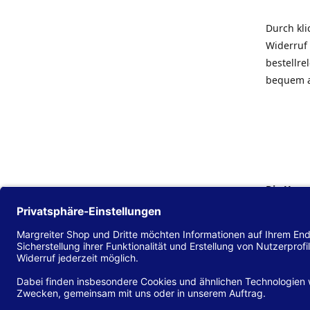
Durch kl
Widerruf 
bestellr
bequem 
Die Hans
Einklang
(EU) 2016
zu mache
Diese Erk
und alle 