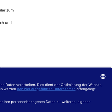
ular zum
ach und
de
im
chtlinie
gänglich
hop.de