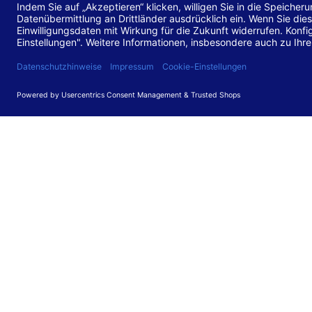
Stand de
Diese Web
für barr
549 V3.2.
Erstellun
Diese Erk
Die Bewer
durchgefü
Anforder
umgesetz
Feedback
Ihre Rück
Barriere
können Si