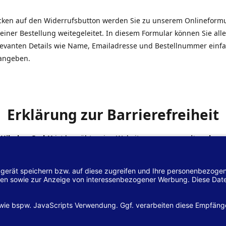
icken auf den Widerrufsbutton werden Sie zu unserem Onlineform
einer Bestellung weitegeleitet. In diesem Formular können Sie alle
elevanten Details wie Name, Emailadresse und Bestellnummer einf
angeben.
Erklärung zur Barrierefreiheit
 Hilscher GmbH
ist bemüht, seine Website
www.margreiter-shop.
 mit dem
Web-Zugänglichkeits-Gesetz (WZG)
zur Umsetzung der Ri
/2102 des Europäischen Parlaments und des Rates barrierefrei zu
n.
lärung zur Barrierefreiheit gilt für die Website
www.margreiter-s
zugehörigen Unterseiten.