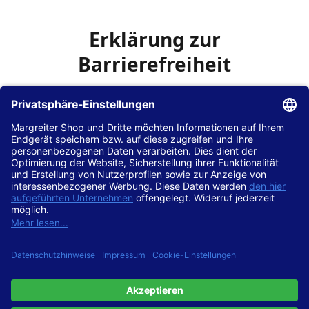
Erklärung zur
Barrierefreiheit
Die Hans Hilscher GmbH
ist bemüht, seine Website
www.margreiter-shop.de
im Einklang mit dem
Web-
Zugänglichkeits-Gesetz (WZG)
zur Umsetzung der
Richtlinie (EU) 2016/2102 des Europäischen Parlaments
und des Rates barrierefrei zugänglich zu machen.
Diese Erklärung zur Barrierefreiheit gilt für die Website
www.margreiter-shop.de
und alle zugehörigen
Unterseiten.
Stand der Vereinbarkeit mit den Anforderungen
Diese Website ist
vollständig konform
mit der
Konformitätsstufe AA der „Richtlinien für barrierefreie