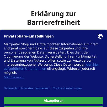
Erklärung zur
Barrierefreiheit
Die Hans Hilscher GmbH
ist bemüht, seine Website
www.margreiter-shop.de
im Einklang mit dem
Web-
Zugänglichkeits-Gesetz (WZG)
zur Umsetzung der
Richtlinie (EU) 2016/2102 des Europäischen Parlaments
und des Rates barrierefrei zugänglich zu machen.
Diese Erklärung zur Barrierefreiheit gilt für die Website
www.margreiter-shop.de
und alle zugehörigen
Unterseiten.
Stand der Vereinbarkeit mit den Anforderungen
Diese Website ist
vollständig konform
mit der
Konformitätsstufe AA der „Richtlinien für barrierefreie