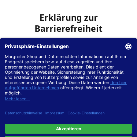
Erklärung zur
Barrierefreiheit
Die Hans Hilscher GmbH
ist bemüht, seine Website
www.margreiter-shop.de
im Einklang mit dem
Web-
Zugänglichkeits-Gesetz (WZG)
zur Umsetzung der
Richtlinie (EU) 2016/2102 des Europäischen Parlaments
und des Rates barrierefrei zugänglich zu machen.
Diese Erklärung zur Barrierefreiheit gilt für die Website
www.margreiter-shop.de
und alle zugehörigen
Unterseiten.
Stand der Vereinbarkeit mit den Anforderungen
Diese Website ist
vollständig konform
mit der
Konformitätsstufe AA der „Richtlinien für barrierefreie