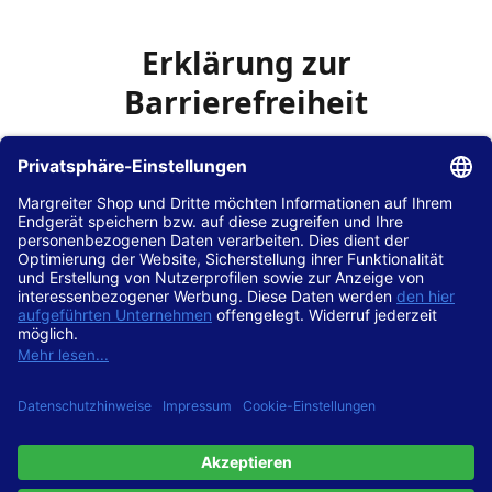
Erklärung zur
Barrierefreiheit
Die Hans Hilscher GmbH
ist bemüht, seine Website
www.margreiter-shop.de
im Einklang mit dem
Web-
Zugänglichkeits-Gesetz (WZG)
zur Umsetzung der
Richtlinie (EU) 2016/2102 des Europäischen Parlaments
und des Rates barrierefrei zugänglich zu machen.
Diese Erklärung zur Barrierefreiheit gilt für die Website
www.margreiter-shop.de
und alle zugehörigen
Unterseiten.
Stand der Vereinbarkeit mit den Anforderungen
Diese Website ist
vollständig konform
mit der
Konformitätsstufe AA der „Richtlinien für barrierefreie