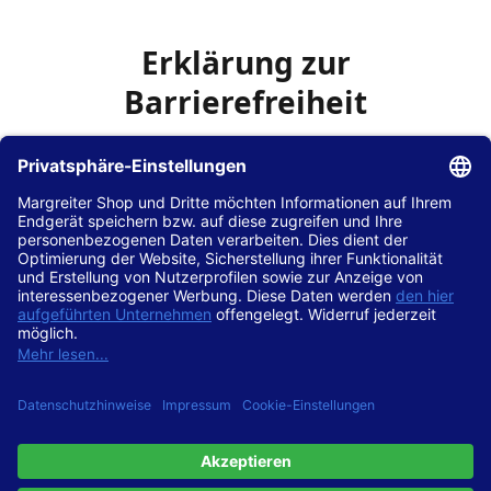
Erklärung zur
Barrierefreiheit
Die Hans Hilscher GmbH
ist bemüht, seine Website
www.margreiter-shop.de
im Einklang mit dem
Web-
Zugänglichkeits-Gesetz (WZG)
zur Umsetzung der
Richtlinie (EU) 2016/2102 des Europäischen Parlaments
und des Rates barrierefrei zugänglich zu machen.
Diese Erklärung zur Barrierefreiheit gilt für die Website
www.margreiter-shop.de
und alle zugehörigen
Unterseiten.
Stand der Vereinbarkeit mit den Anforderungen
Diese Website ist
vollständig konform
mit der
Konformitätsstufe AA der „Richtlinien für barrierefreie