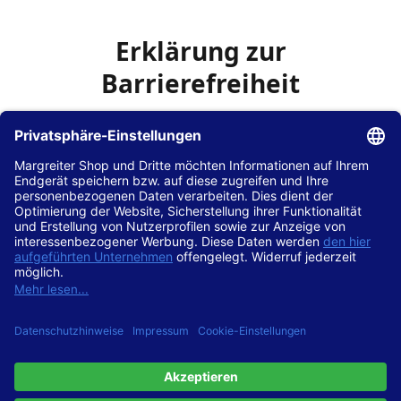
Erklärung zur
Barrierefreiheit
Die Hans Hilscher GmbH
ist bemüht, seine Website
www.margreiter-shop.de
im Einklang mit dem
Web-
Zugänglichkeits-Gesetz (WZG)
zur Umsetzung der
Richtlinie (EU) 2016/2102 des Europäischen Parlaments
und des Rates barrierefrei zugänglich zu machen.
Diese Erklärung zur Barrierefreiheit gilt für die Website
www.margreiter-shop.de
und alle zugehörigen
Unterseiten.
Stand der Vereinbarkeit mit den Anforderungen
Diese Website ist
vollständig konform
mit der
Konformitätsstufe AA der „Richtlinien für barrierefreie