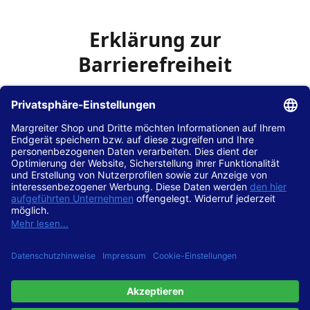
Erklärung zur
Barrierefreiheit
Die Hans Hilscher GmbH
ist bemüht, seine Website
www.margreiter-shop.de
im Einklang mit dem
Web-
Zugänglichkeits-Gesetz (WZG)
zur Umsetzung der
Richtlinie (EU) 2016/2102 des Europäischen Parlaments
und des Rates barrierefrei zugänglich zu machen.
Diese Erklärung zur Barrierefreiheit gilt für die Website
www.margreiter-shop.de
und alle zugehörigen
Unterseiten.
Stand der Vereinbarkeit mit den Anforderungen
Diese Website ist
vollständig konform
mit der
Konformitätsstufe AA der „Richtlinien für barrierefreie