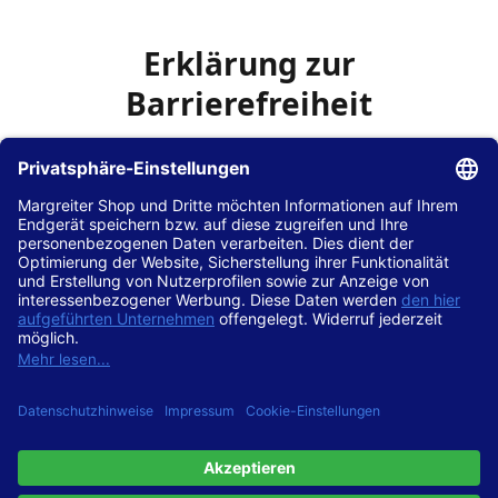
Erklärung zur
Barrierefreiheit
Die Hans Hilscher GmbH
ist bemüht, seine Website
www.margreiter-shop.de
im Einklang mit dem
Web-
Zugänglichkeits-Gesetz (WZG)
zur Umsetzung der
Richtlinie (EU) 2016/2102 des Europäischen Parlaments
und des Rates barrierefrei zugänglich zu machen.
Diese Erklärung zur Barrierefreiheit gilt für die Website
www.margreiter-shop.de
und alle zugehörigen
Unterseiten.
Stand der Vereinbarkeit mit den Anforderungen
Diese Website ist
vollständig konform
mit der
Konformitätsstufe AA der „Richtlinien für barrierefreie