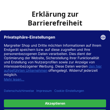
Erklärung zur
Barrierefreiheit
Die Hans Hilscher GmbH
ist bemüht, seine Website
www.margreiter-shop.de
im Einklang mit dem
Web-
Zugänglichkeits-Gesetz (WZG)
zur Umsetzung der
Richtlinie (EU) 2016/2102 des Europäischen Parlaments
und des Rates barrierefrei zugänglich zu machen.
Diese Erklärung zur Barrierefreiheit gilt für die Website
www.margreiter-shop.de
und alle zugehörigen
Unterseiten.
Stand der Vereinbarkeit mit den Anforderungen
Diese Website ist
vollständig konform
mit der
Konformitätsstufe AA der „Richtlinien für barrierefreie