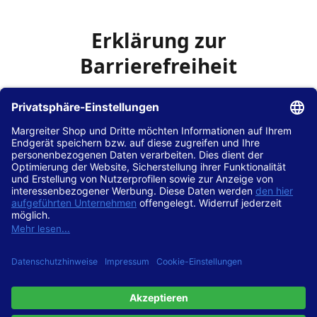
Erklärung zur
Barrierefreiheit
Die Hans Hilscher GmbH
ist bemüht, seine Website
www.margreiter-shop.de
im Einklang mit dem
Web-
Zugänglichkeits-Gesetz (WZG)
zur Umsetzung der
Richtlinie (EU) 2016/2102 des Europäischen Parlaments
und des Rates barrierefrei zugänglich zu machen.
Diese Erklärung zur Barrierefreiheit gilt für die Website
www.margreiter-shop.de
und alle zugehörigen
Unterseiten.
Stand der Vereinbarkeit mit den Anforderungen
Diese Website ist
vollständig konform
mit der
Konformitätsstufe AA der „Richtlinien für barrierefreie