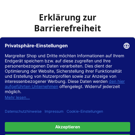
Erklärung zur
Barrierefreiheit
Die Hans Hilscher GmbH
ist bemüht, seine Website
www.margreiter-shop.de
im Einklang mit dem
Web-
Zugänglichkeits-Gesetz (WZG)
zur Umsetzung der
Richtlinie (EU) 2016/2102 des Europäischen Parlaments
und des Rates barrierefrei zugänglich zu machen.
Diese Erklärung zur Barrierefreiheit gilt für die Website
www.margreiter-shop.de
und alle zugehörigen
Unterseiten.
Stand der Vereinbarkeit mit den Anforderungen
Diese Website ist
vollständig konform
mit der
Konformitätsstufe AA der „Richtlinien für barrierefreie