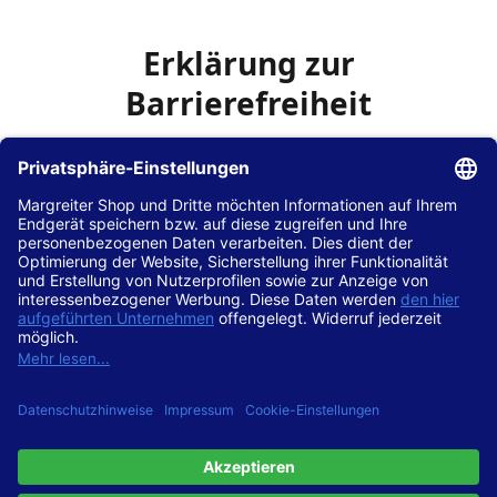
Erklärung zur
Barrierefreiheit
Die Hans Hilscher GmbH
ist bemüht, seine Website
www.margreiter-shop.de
im Einklang mit dem
Web-
Zugänglichkeits-Gesetz (WZG)
zur Umsetzung der
Richtlinie (EU) 2016/2102 des Europäischen Parlaments
und des Rates barrierefrei zugänglich zu machen.
Diese Erklärung zur Barrierefreiheit gilt für die Website
www.margreiter-shop.de
und alle zugehörigen
Unterseiten.
Stand der Vereinbarkeit mit den Anforderungen
Diese Website ist
vollständig konform
mit der
Konformitätsstufe AA der „Richtlinien für barrierefreie