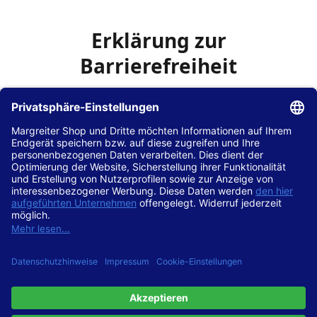
Erklärung zur
Barrierefreiheit
Die Hans Hilscher GmbH
ist bemüht, seine Website
www.margreiter-shop.de
im Einklang mit dem
Web-
Zugänglichkeits-Gesetz (WZG)
zur Umsetzung der
Richtlinie (EU) 2016/2102 des Europäischen Parlaments
und des Rates barrierefrei zugänglich zu machen.
Diese Erklärung zur Barrierefreiheit gilt für die Website
www.margreiter-shop.de
und alle zugehörigen
Unterseiten.
Stand der Vereinbarkeit mit den Anforderungen
Diese Website ist
vollständig konform
mit der
Konformitätsstufe AA der „Richtlinien für barrierefreie