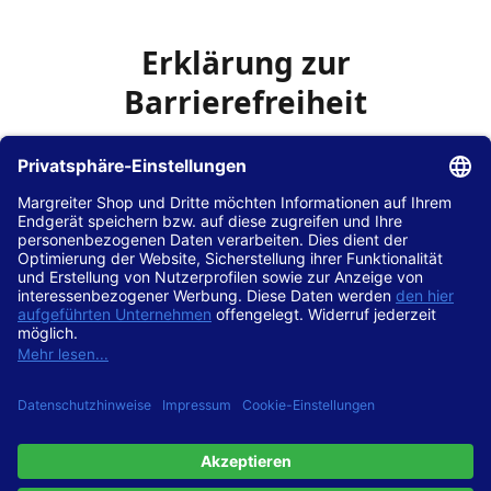
Erklärung zur
Barrierefreiheit
Die Hans Hilscher GmbH
ist bemüht, seine Website
www.margreiter-shop.de
im Einklang mit dem
Web-
Zugänglichkeits-Gesetz (WZG)
zur Umsetzung der
Richtlinie (EU) 2016/2102 des Europäischen Parlaments
und des Rates barrierefrei zugänglich zu machen.
Diese Erklärung zur Barrierefreiheit gilt für die Website
www.margreiter-shop.de
und alle zugehörigen
Unterseiten.
Stand der Vereinbarkeit mit den Anforderungen
Diese Website ist
vollständig konform
mit der
Konformitätsstufe AA der „Richtlinien für barrierefreie