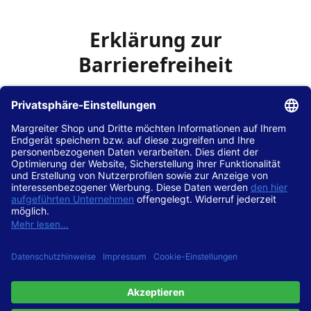
Erklärung zur
Barrierefreiheit
Die Hans Hilscher GmbH
ist bemüht, seine Website
www.margreiter-shop.de
im Einklang mit dem
Web-
Zugänglichkeits-Gesetz (WZG)
zur Umsetzung der
Richtlinie (EU) 2016/2102 des Europäischen Parlaments
und des Rates barrierefrei zugänglich zu machen.
Diese Erklärung zur Barrierefreiheit gilt für die Website
www.margreiter-shop.de
und alle zugehörigen
Unterseiten.
Stand der Vereinbarkeit mit den Anforderungen
Diese Website ist
vollständig konform
mit der
Konformitätsstufe AA der „Richtlinien für barrierefreie