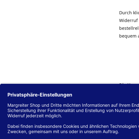
Durch kl
Widerruf 
bestellr
bequem 
Die Hans
Einklang
(EU) 2016
zu mache
Diese Erk
und alle 