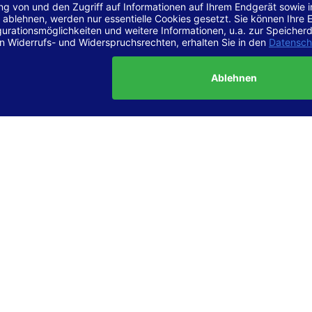
r Vereinbarkeit mit den Anforderungen
site ist
vollständig konform
mit der Konformitätsstufe AA der „Ri
ierefreie Webinhalte – WCAG 2.1“ bzw. dem europäischen Standard
1.
g dieser Erklärung zur Barrierefreiheit
lärung wurde am 23.6.2025 erstellt.
tung der Barrierefreiheit dieser Website wurde mittels
Selbstbew
hrt. Wir haben dabei die Richtlinien der WCAG 2.1 (Level AA) sowi
ungen des Web-Zugänglichkeits-Gesetzes (WZG) umfassend geprü
t.
 und Kontakt
meldungen zur Barrierefreiheit sind uns sehr wichtig. Wenn Sie a
n stoßen oder Anregungen zur Verbesserung der Barrierefreiheit 
e uns gerne kontaktieren.