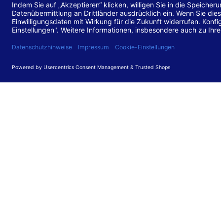
Stand de
Diese Web
für barr
549 V3.2.
Erstellun
Diese Erk
Die Bewer
durchgefü
Anforder
umgesetz
Feedback
Ihre Rück
Barriere
können Si