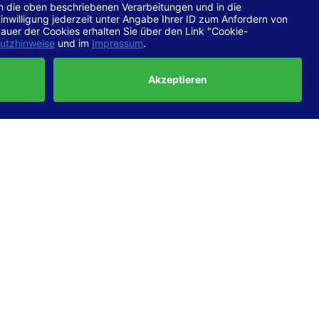
chtlinien
 EN 301
ertung
e die
ft und
uf
haben,