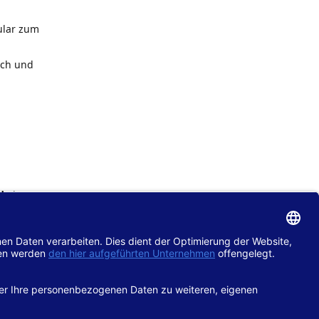
ular zum
ach und
de
im
chtlinie
gänglich
hop.de