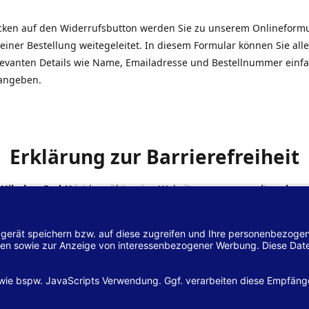
icken auf den Widerrufsbutton werden Sie zu unserem Onlineform
einer Bestellung weitegeleitet. In diesem Formular können Sie alle
elevanten Details wie Name, Emailadresse und Bestellnummer einf
angeben.
Erklärung zur Barrierefreiheit
 Hilscher GmbH
ist bemüht, seine Website
www.margreiter-shop.
 mit dem
Web-Zugänglichkeits-Gesetz (WZG)
zur Umsetzung der Ri
/2102 des Europäischen Parlaments und des Rates barrierefrei zu
n.
lärung zur Barrierefreiheit gilt für die Website
www.margreiter-s
zugehörigen Unterseiten.