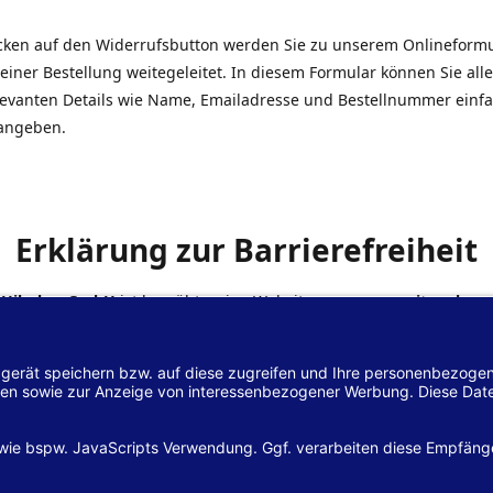
icken auf den Widerrufsbutton werden Sie zu unserem Onlineform
einer Bestellung weitegeleitet. In diesem Formular können Sie alle
elevanten Details wie Name, Emailadresse und Bestellnummer einf
angeben.
Erklärung zur Barrierefreiheit
 Hilscher GmbH
ist bemüht, seine Website
www.margreiter-shop.
 mit dem
Web-Zugänglichkeits-Gesetz (WZG)
zur Umsetzung der Ri
/2102 des Europäischen Parlaments und des Rates barrierefrei zu
n.
lärung zur Barrierefreiheit gilt für die Website
www.margreiter-s
zugehörigen Unterseiten.