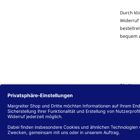
Durch kl
Widerruf 
bestellr
bequem 
Die Hans
Einklang
(EU) 2016
zu mache
Diese Erk
und alle 