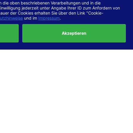
chtlinien
 EN 301
ertung
e die
ft und
uf
haben,