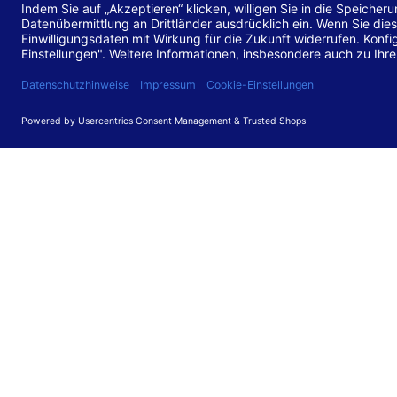
Stand de
Diese Web
für barr
549 V3.2.
Erstellun
Diese Erk
Die Bewer
durchgefü
Anforder
umgesetz
Feedback
Ihre Rück
Barriere
können Si