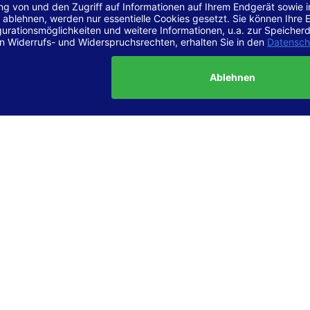
r Vereinbarkeit mit den Anforderungen
site ist
vollständig konform
mit der Konformitätsstufe AA der „Ri
ierefreie Webinhalte – WCAG 2.1“ bzw. dem europäischen Standard
1.
g dieser Erklärung zur Barrierefreiheit
lärung wurde am 23.6.2025 erstellt.
tung der Barrierefreiheit dieser Website wurde mittels
Selbstbew
hrt. Wir haben dabei die Richtlinien der WCAG 2.1 (Level AA) sowi
ungen des Web-Zugänglichkeits-Gesetzes (WZG) umfassend geprü
t.
 und Kontakt
meldungen zur Barrierefreiheit sind uns sehr wichtig. Wenn Sie a
n stoßen oder Anregungen zur Verbesserung der Barrierefreiheit 
e uns gerne kontaktieren.