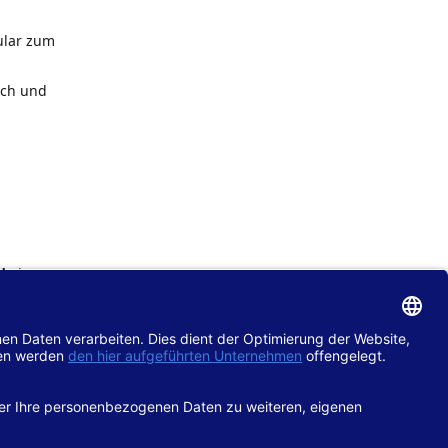
ular zum
ach und
de
im
chtlinie
gänglich
hop.de