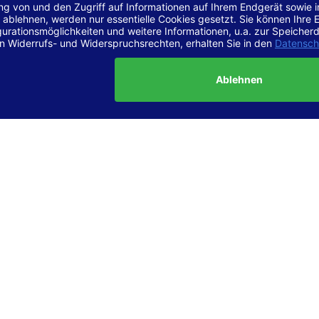
r Vereinbarkeit mit den Anforderungen
site ist
vollständig konform
mit der Konformitätsstufe AA der „Ri
ierefreie Webinhalte – WCAG 2.1“ bzw. dem europäischen Standard
1.
g dieser Erklärung zur Barrierefreiheit
lärung wurde am 23.6.2025 erstellt.
tung der Barrierefreiheit dieser Website wurde mittels
Selbstbew
hrt. Wir haben dabei die Richtlinien der WCAG 2.1 (Level AA) sowi
ungen des Web-Zugänglichkeits-Gesetzes (WZG) umfassend geprü
t.
 und Kontakt
meldungen zur Barrierefreiheit sind uns sehr wichtig. Wenn Sie a
n stoßen oder Anregungen zur Verbesserung der Barrierefreiheit 
e uns gerne kontaktieren.