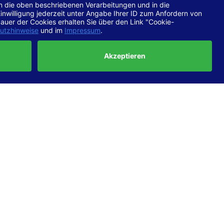
chtlinien
 EN 301
ertung
e die
ft und
uf
haben,