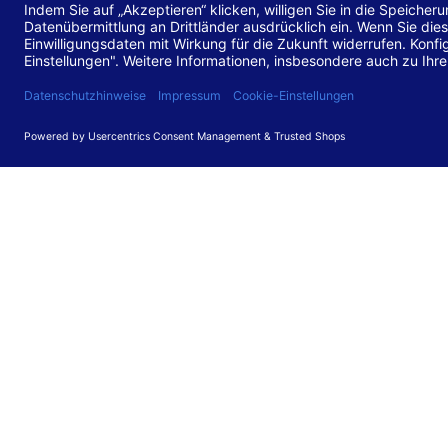
Stand de
Diese Web
für barr
549 V3.2.
Erstellun
Diese Erk
Die Bewer
durchgefü
Anforder
umgesetz
Feedback
Ihre Rück
Barriere
können Si