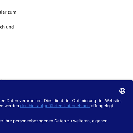
ular zum
ach und
de
im
chtlinie
gänglich
hop.de