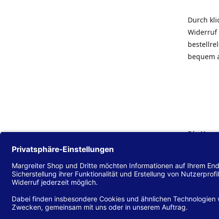
Durch kl
Widerruf 
bestellr
bequem 
Die Hans
Einklang
(EU) 2016
zu mache
Diese Erk
und alle 