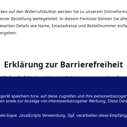
icken auf den Widerrufsbutton werden Sie zu unserem Onlineform
einer Bestellung weitegeleitet. In diesem Formular können Sie alle
elevanten Details wie Name, Emailadresse und Bestellnummer einf
angeben.
Erklärung zur Barrierefreiheit
 Hilscher GmbH
ist bemüht, seine Website
www.margreiter-shop.
 mit dem
Web-Zugänglichkeits-Gesetz (WZG)
zur Umsetzung der Ri
/2102 des Europäischen Parlaments und des Rates barrierefrei zu
n.
lärung zur Barrierefreiheit gilt für die Website
www.margreiter-s
zugehörigen Unterseiten.