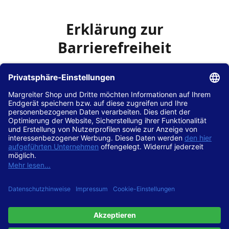
Erklärung zur
Barrierefreiheit
Die Hans Hilscher GmbH
ist bemüht, seine Website
www.margreiter-shop.de
im Einklang mit dem
Web-
Zugänglichkeits-Gesetz (WZG)
zur Umsetzung der
Richtlinie (EU) 2016/2102 des Europäischen Parlaments
und des Rates barrierefrei zugänglich zu machen.
Diese Erklärung zur Barrierefreiheit gilt für die Website
www.margreiter-shop.de
und alle zugehörigen
Unterseiten.
Stand der Vereinbarkeit mit den Anforderungen
Diese Website ist
vollständig konform
mit der
Konformitätsstufe AA der „Richtlinien für barrierefreie