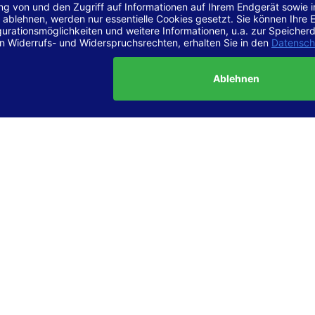
r Vereinbarkeit mit den Anforderungen
site ist
vollständig konform
mit der Konformitätsstufe AA der „Ri
ierefreie Webinhalte – WCAG 2.1“ bzw. dem europäischen Standard
1.
g dieser Erklärung zur Barrierefreiheit
lärung wurde am 23.6.2025 erstellt.
tung der Barrierefreiheit dieser Website wurde mittels
Selbstbew
hrt. Wir haben dabei die Richtlinien der WCAG 2.1 (Level AA) sowi
ungen des Web-Zugänglichkeits-Gesetzes (WZG) umfassend geprü
t.
 und Kontakt
meldungen zur Barrierefreiheit sind uns sehr wichtig. Wenn Sie a
n stoßen oder Anregungen zur Verbesserung der Barrierefreiheit 
e uns gerne kontaktieren.