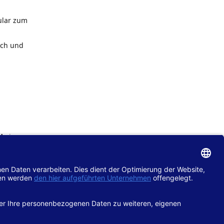
ular zum
ach und
de
im
chtlinie
gänglich
hop.de