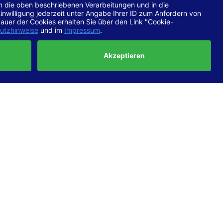
chtlinien
 EN 301
ertung
e die
ft und
uf
haben,