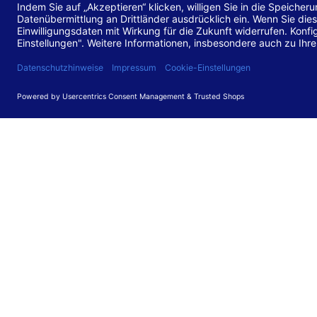
Stand de
Diese Web
für barr
549 V3.2.
Erstellun
Diese Erk
Die Bewer
durchgefü
Anforder
umgesetz
Feedback
Ihre Rück
Barriere
können Si