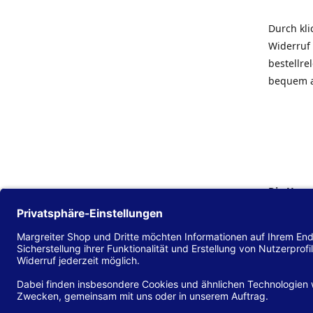
Durch kl
Widerruf 
bestellr
bequem 
Die Hans
Einklang
(EU) 2016
zu mache
Diese Erk
und alle 