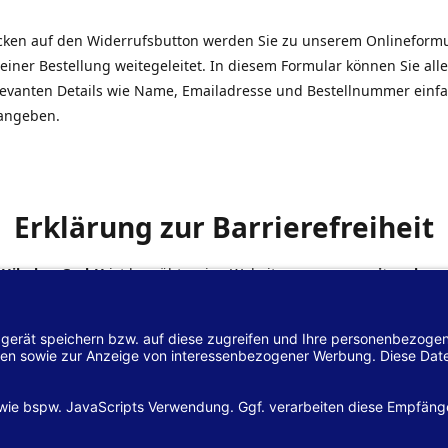
icken auf den Widerrufsbutton werden Sie zu unserem Onlineform
einer Bestellung weitegeleitet. In diesem Formular können Sie alle
elevanten Details wie Name, Emailadresse und Bestellnummer einf
angeben.
Erklärung zur Barrierefreiheit
 Hilscher GmbH
ist bemüht, seine Website
www.margreiter-shop.
 mit dem
Web-Zugänglichkeits-Gesetz (WZG)
zur Umsetzung der Ri
/2102 des Europäischen Parlaments und des Rates barrierefrei zu
n.
lärung zur Barrierefreiheit gilt für die Website
www.margreiter-s
zugehörigen Unterseiten.