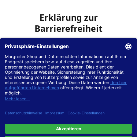
Erklärung zur
Barrierefreiheit
Die Hans Hilscher GmbH
ist bemüht, seine Website
www.margreiter-shop.de
im Einklang mit dem
Web-
Zugänglichkeits-Gesetz (WZG)
zur Umsetzung der
Richtlinie (EU) 2016/2102 des Europäischen Parlaments
und des Rates barrierefrei zugänglich zu machen.
Diese Erklärung zur Barrierefreiheit gilt für die Website
www.margreiter-shop.de
und alle zugehörigen
Unterseiten.
Stand der Vereinbarkeit mit den Anforderungen
Diese Website ist
vollständig konform
mit der
Konformitätsstufe AA der „Richtlinien für barrierefreie