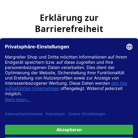
Erklärung zur
Barrierefreiheit
Die Hans Hilscher GmbH
ist bemüht, seine Website
www.margreiter-shop.de
im Einklang mit dem
Web-
Zugänglichkeits-Gesetz (WZG)
zur Umsetzung der
Richtlinie (EU) 2016/2102 des Europäischen Parlaments
und des Rates barrierefrei zugänglich zu machen.
Diese Erklärung zur Barrierefreiheit gilt für die Website
www.margreiter-shop.de
und alle zugehörigen
Unterseiten.
Stand der Vereinbarkeit mit den Anforderungen
Diese Website ist
vollständig konform
mit der
Konformitätsstufe AA der „Richtlinien für barrierefreie