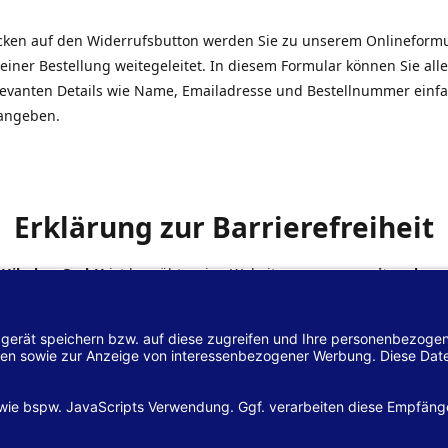
icken auf den Widerrufsbutton werden Sie zu unserem Onlineform
einer Bestellung weitegeleitet. In diesem Formular können Sie alle
elevanten Details wie Name, Emailadresse und Bestellnummer einf
angeben.
Erklärung zur Barrierefreiheit
 Hilscher GmbH
ist bemüht, seine Website
www.margreiter-shop.
 mit dem
Web-Zugänglichkeits-Gesetz (WZG)
zur Umsetzung der Ri
/2102 des Europäischen Parlaments und des Rates barrierefrei zu
n.
lärung zur Barrierefreiheit gilt für die Website
www.margreiter-s
zugehörigen Unterseiten.