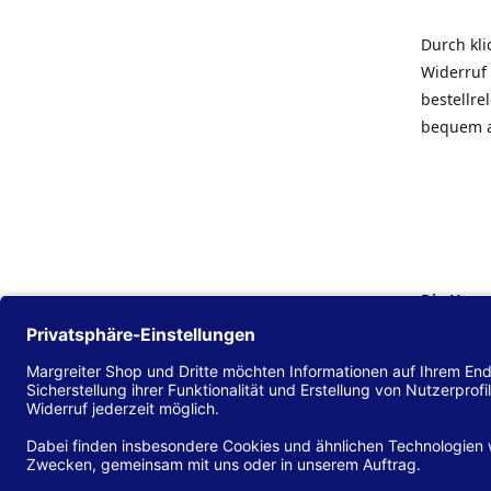
Durch kl
Widerruf 
bestellr
bequem 
Die Hans
Einklang
(EU) 2016
zu mache
Diese Erk
und alle 