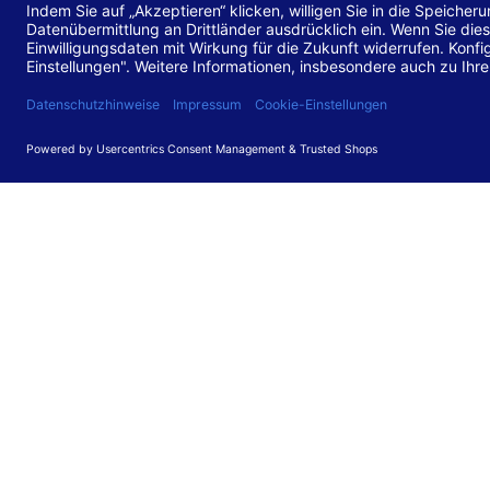
Stand de
Diese Web
für barr
549 V3.2.
Erstellun
Diese Erk
Die Bewer
durchgefü
Anforder
umgesetz
Feedback
Ihre Rück
Barriere
können Si