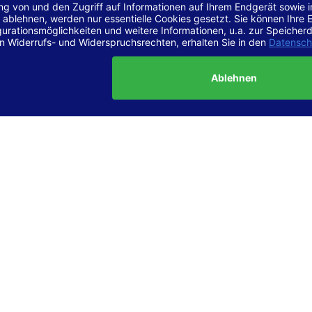
r Vereinbarkeit mit den Anforderungen
site ist
vollständig konform
mit der Konformitätsstufe AA der „Ri
ierefreie Webinhalte – WCAG 2.1“ bzw. dem europäischen Standard
1.
g dieser Erklärung zur Barrierefreiheit
lärung wurde am 23.6.2025 erstellt.
tung der Barrierefreiheit dieser Website wurde mittels
Selbstbew
hrt. Wir haben dabei die Richtlinien der WCAG 2.1 (Level AA) sowi
ungen des Web-Zugänglichkeits-Gesetzes (WZG) umfassend geprü
t.
 und Kontakt
meldungen zur Barrierefreiheit sind uns sehr wichtig. Wenn Sie a
n stoßen oder Anregungen zur Verbesserung der Barrierefreiheit 
e uns gerne kontaktieren.