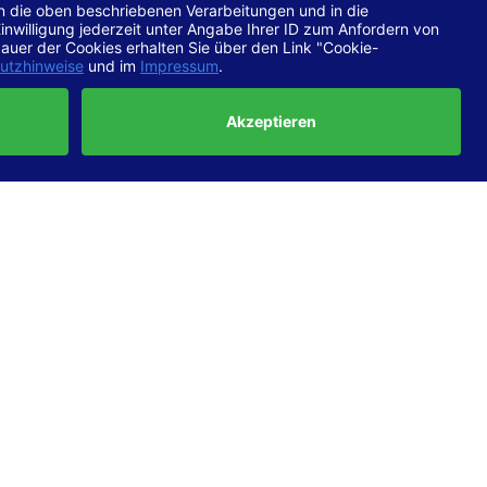
chtlinien
 EN 301
ertung
e die
ft und
uf
haben,