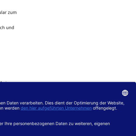
ular zum
ach und
de
im
chtlinie
gänglich
hop.de