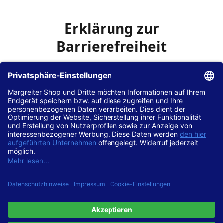
Erklärung zur
Barrierefreiheit
Die Hans Hilscher GmbH
ist bemüht, seine Website
www.margreiter-shop.de
im Einklang mit dem
Web-
Zugänglichkeits-Gesetz (WZG)
zur Umsetzung der
Richtlinie (EU) 2016/2102 des Europäischen Parlaments
und des Rates barrierefrei zugänglich zu machen.
Diese Erklärung zur Barrierefreiheit gilt für die Website
www.margreiter-shop.de
und alle zugehörigen
Unterseiten.
Stand der Vereinbarkeit mit den Anforderungen
Diese Website ist
vollständig konform
mit der
Konformitätsstufe AA der „Richtlinien für barrierefreie