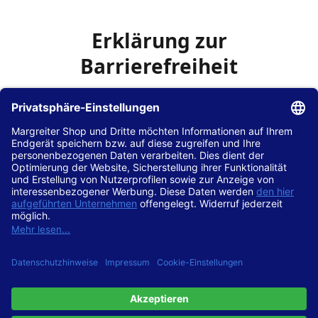
Erklärung zur
Barrierefreiheit
Die Hans Hilscher GmbH
ist bemüht, seine Website
www.margreiter-shop.de
im Einklang mit dem
Web-
Zugänglichkeits-Gesetz (WZG)
zur Umsetzung der
Richtlinie (EU) 2016/2102 des Europäischen Parlaments
und des Rates barrierefrei zugänglich zu machen.
Diese Erklärung zur Barrierefreiheit gilt für die Website
www.margreiter-shop.de
und alle zugehörigen
Unterseiten.
Stand der Vereinbarkeit mit den Anforderungen
Diese Website ist
vollständig konform
mit der
Konformitätsstufe AA der „Richtlinien für barrierefreie