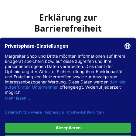
Erklärung zur
Barrierefreiheit
Die Hans Hilscher GmbH
ist bemüht, seine Website
www.margreiter-shop.de
im Einklang mit dem
Web-
Zugänglichkeits-Gesetz (WZG)
zur Umsetzung der
Richtlinie (EU) 2016/2102 des Europäischen Parlaments
und des Rates barrierefrei zugänglich zu machen.
Diese Erklärung zur Barrierefreiheit gilt für die Website
www.margreiter-shop.de
und alle zugehörigen
Unterseiten.
Stand der Vereinbarkeit mit den Anforderungen
Diese Website ist
vollständig konform
mit der
Konformitätsstufe AA der „Richtlinien für barrierefreie