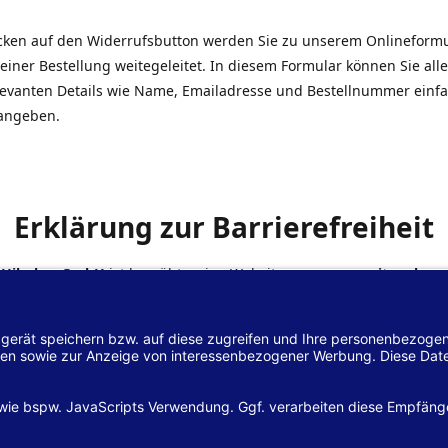
icken auf den Widerrufsbutton werden Sie zu unserem Onlineform
einer Bestellung weitegeleitet. In diesem Formular können Sie alle
elevanten Details wie Name, Emailadresse und Bestellnummer einf
angeben.
Erklärung zur Barrierefreiheit
 Hilscher GmbH
ist bemüht, seine Website
www.margreiter-shop.
 mit dem
Web-Zugänglichkeits-Gesetz (WZG)
zur Umsetzung der Ri
/2102 des Europäischen Parlaments und des Rates barrierefrei zu
n.
lärung zur Barrierefreiheit gilt für die Website
www.margreiter-s
zugehörigen Unterseiten.