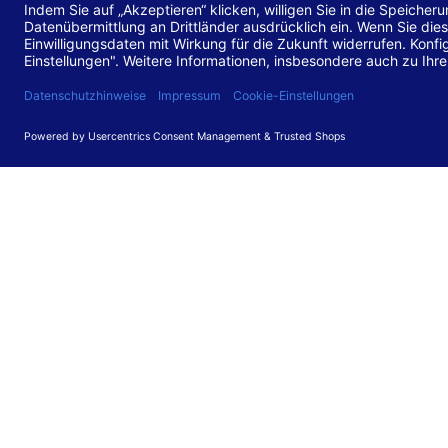
Stand de
Diese Web
für barr
549 V3.2.
Erstellun
Diese Erk
Die Bewer
durchgefü
Anforder
umgesetz
Feedback
Ihre Rück
Barriere
können Si