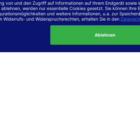
r Vereinbarkeit mit den Anforderungen
site ist
vollständig konform
mit der Konformitätsstufe AA der „Ri
ierefreie Webinhalte – WCAG 2.1“ bzw. dem europäischen Standard
1.
g dieser Erklärung zur Barrierefreiheit
lärung wurde am 23.6.2025 erstellt.
tung der Barrierefreiheit dieser Website wurde mittels
Selbstbew
hrt. Wir haben dabei die Richtlinien der WCAG 2.1 (Level AA) sowi
ungen des Web-Zugänglichkeits-Gesetzes (WZG) umfassend geprü
t.
 und Kontakt
meldungen zur Barrierefreiheit sind uns sehr wichtig. Wenn Sie a
n stoßen oder Anregungen zur Verbesserung der Barrierefreiheit 
e uns gerne kontaktieren.