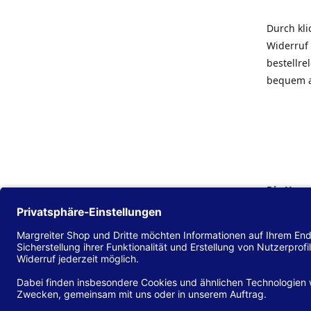
Durch kl
Widerruf 
bestellr
bequem 
Die Hans
Einklang
(EU) 2016
zu mache
Diese Erk
und alle 