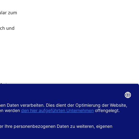
ular zum
ach und
de
im
chtlinie
gänglich
hop.de