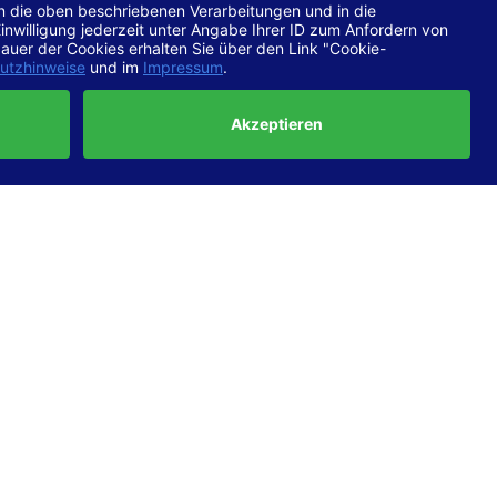
chtlinien
 EN 301
ertung
e die
ft und
uf
haben,