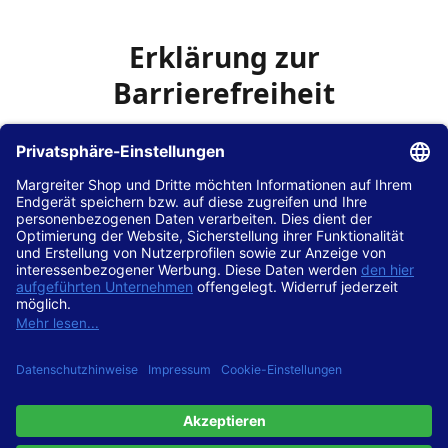
Erklärung zur
Barrierefreiheit
Die Hans Hilscher GmbH
ist bemüht, seine Website
www.margreiter-shop.de
im Einklang mit dem
Web-
Zugänglichkeits-Gesetz (WZG)
zur Umsetzung der
Richtlinie (EU) 2016/2102 des Europäischen Parlaments
und des Rates barrierefrei zugänglich zu machen.
Diese Erklärung zur Barrierefreiheit gilt für die Website
www.margreiter-shop.de
und alle zugehörigen
Unterseiten.
Stand der Vereinbarkeit mit den Anforderungen
Diese Website ist
vollständig konform
mit der
Konformitätsstufe AA der „Richtlinien für barrierefreie