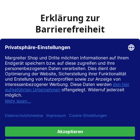
Erklärung zur
Barrierefreiheit
Die Hans Hilscher GmbH
ist bemüht, seine Website
www.margreiter-shop.de
im Einklang mit dem
Web-
Zugänglichkeits-Gesetz (WZG)
zur Umsetzung der
Richtlinie (EU) 2016/2102 des Europäischen Parlaments
und des Rates barrierefrei zugänglich zu machen.
Diese Erklärung zur Barrierefreiheit gilt für die Website
www.margreiter-shop.de
und alle zugehörigen
Unterseiten.
Stand der Vereinbarkeit mit den Anforderungen
Diese Website ist
vollständig konform
mit der
Konformitätsstufe AA der „Richtlinien für barrierefreie