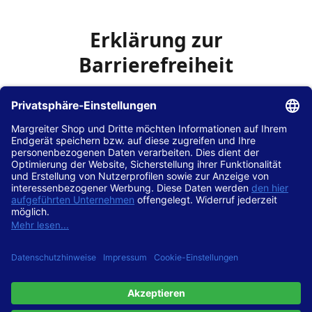
Erklärung zur
Barrierefreiheit
Die Hans Hilscher GmbH
ist bemüht, seine Website
www.margreiter-shop.de
im Einklang mit dem
Web-
Zugänglichkeits-Gesetz (WZG)
zur Umsetzung der
Richtlinie (EU) 2016/2102 des Europäischen Parlaments
und des Rates barrierefrei zugänglich zu machen.
Diese Erklärung zur Barrierefreiheit gilt für die Website
www.margreiter-shop.de
und alle zugehörigen
Unterseiten.
Stand der Vereinbarkeit mit den Anforderungen
Diese Website ist
vollständig konform
mit der
Konformitätsstufe AA der „Richtlinien für barrierefreie