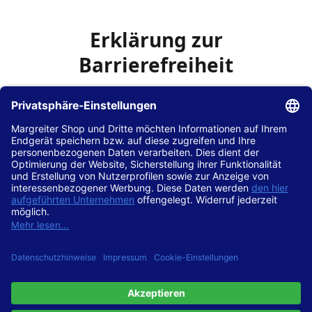
Erklärung zur
Barrierefreiheit
Die Hans Hilscher GmbH
ist bemüht, seine Website
www.margreiter-shop.de
im Einklang mit dem
Web-
Zugänglichkeits-Gesetz (WZG)
zur Umsetzung der
Richtlinie (EU) 2016/2102 des Europäischen Parlaments
und des Rates barrierefrei zugänglich zu machen.
Diese Erklärung zur Barrierefreiheit gilt für die Website
www.margreiter-shop.de
und alle zugehörigen
Unterseiten.
Stand der Vereinbarkeit mit den Anforderungen
Diese Website ist
vollständig konform
mit der
Konformitätsstufe AA der „Richtlinien für barrierefreie