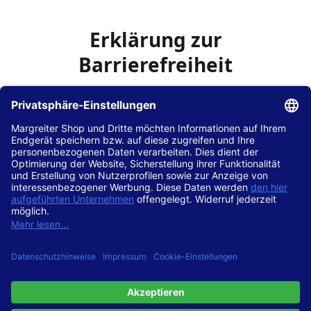
Erklärung zur
Barrierefreiheit
Die Hans Hilscher GmbH
ist bemüht, seine Website
www.margreiter-shop.de
im Einklang mit dem
Web-
Zugänglichkeits-Gesetz (WZG)
zur Umsetzung der
Richtlinie (EU) 2016/2102 des Europäischen Parlaments
und des Rates barrierefrei zugänglich zu machen.
Diese Erklärung zur Barrierefreiheit gilt für die Website
www.margreiter-shop.de
und alle zugehörigen
Unterseiten.
Stand der Vereinbarkeit mit den Anforderungen
Diese Website ist
vollständig konform
mit der
Konformitätsstufe AA der „Richtlinien für barrierefreie