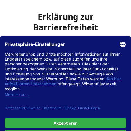
Erklärung zur
Barrierefreiheit
Die Hans Hilscher GmbH
ist bemüht, seine Website
www.margreiter-shop.de
im Einklang mit dem
Web-
Zugänglichkeits-Gesetz (WZG)
zur Umsetzung der
Richtlinie (EU) 2016/2102 des Europäischen Parlaments
und des Rates barrierefrei zugänglich zu machen.
Diese Erklärung zur Barrierefreiheit gilt für die Website
www.margreiter-shop.de
und alle zugehörigen
Unterseiten.
Stand der Vereinbarkeit mit den Anforderungen
Diese Website ist
vollständig konform
mit der
Konformitätsstufe AA der „Richtlinien für barrierefreie