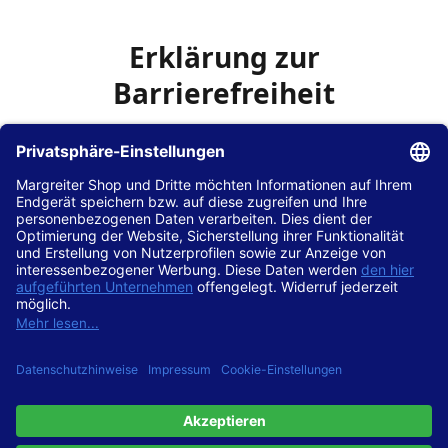
Erklärung zur
Barrierefreiheit
Die Hans Hilscher GmbH
ist bemüht, seine Website
www.margreiter-shop.de
im Einklang mit dem
Web-
Zugänglichkeits-Gesetz (WZG)
zur Umsetzung der
Richtlinie (EU) 2016/2102 des Europäischen Parlaments
und des Rates barrierefrei zugänglich zu machen.
Diese Erklärung zur Barrierefreiheit gilt für die Website
www.margreiter-shop.de
und alle zugehörigen
Unterseiten.
Stand der Vereinbarkeit mit den Anforderungen
Diese Website ist
vollständig konform
mit der
Konformitätsstufe AA der „Richtlinien für barrierefreie