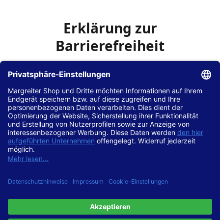
Erklärung zur
Barrierefreiheit
Die Hans Hilscher GmbH
ist bemüht, seine Website
www.margreiter-shop.de
im Einklang mit dem
Web-
Zugänglichkeits-Gesetz (WZG)
zur Umsetzung der
Richtlinie (EU) 2016/2102 des Europäischen Parlaments
und des Rates barrierefrei zugänglich zu machen.
Diese Erklärung zur Barrierefreiheit gilt für die Website
www.margreiter-shop.de
und alle zugehörigen
Unterseiten.
Stand der Vereinbarkeit mit den Anforderungen
Diese Website ist
vollständig konform
mit der
Konformitätsstufe AA der „Richtlinien für barrierefreie