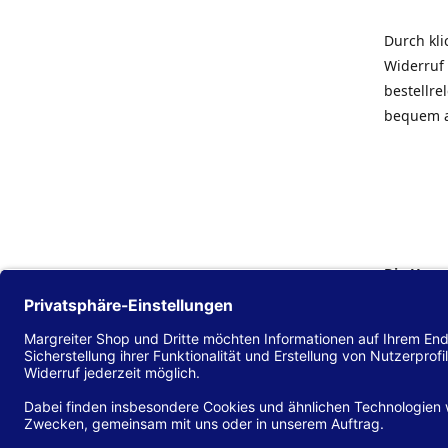
Durch kl
Widerruf 
bestellr
bequem 
Die Hans
Einklang
(EU) 2016
zu mache
Diese Erk
und alle 