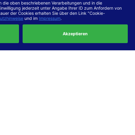
chtlinien
 EN 301
ertung
e die
ft und
uf
haben,