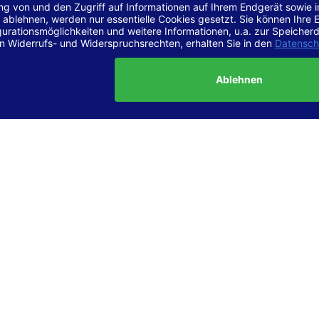
r Vereinbarkeit mit den Anforderungen
site ist
vollständig konform
mit der Konformitätsstufe AA der „Ri
ierefreie Webinhalte – WCAG 2.1“ bzw. dem europäischen Standard
1.
g dieser Erklärung zur Barrierefreiheit
lärung wurde am 23.6.2025 erstellt.
tung der Barrierefreiheit dieser Website wurde mittels
Selbstbew
hrt. Wir haben dabei die Richtlinien der WCAG 2.1 (Level AA) sowi
ungen des Web-Zugänglichkeits-Gesetzes (WZG) umfassend geprü
t.
 und Kontakt
meldungen zur Barrierefreiheit sind uns sehr wichtig. Wenn Sie a
n stoßen oder Anregungen zur Verbesserung der Barrierefreiheit 
e uns gerne kontaktieren.