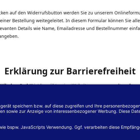
icken auf den Widerrufsbutton werden Sie zu unserem Onlineform
einer Bestellung weitegeleitet. In diesem Formular können Sie alle
elevanten Details wie Name, Emailadresse und Bestellnummer einf
angeben.
Erklärung zur Barrierefreiheit
 Hilscher GmbH
ist bemüht, seine Website
www.margreiter-shop.
 mit dem
Web-Zugänglichkeits-Gesetz (WZG)
zur Umsetzung der Ri
/2102 des Europäischen Parlaments und des Rates barrierefrei zu
n.
lärung zur Barrierefreiheit gilt für die Website
www.margreiter-s
zugehörigen Unterseiten.