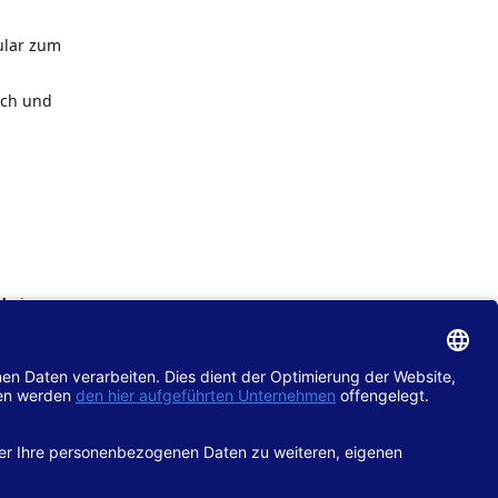
ular zum
ach und
de
im
chtlinie
gänglich
hop.de