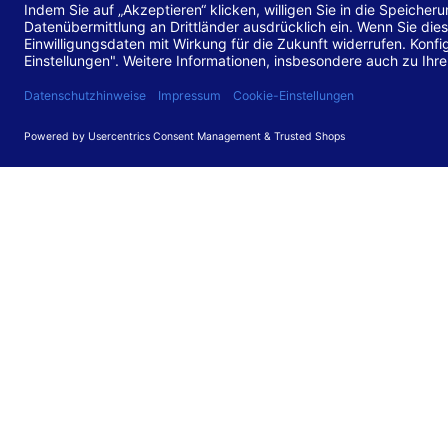
Stand de
Diese Web
für barr
549 V3.2.
Erstellun
Diese Erk
Die Bewer
durchgefü
Anforder
umgesetz
Feedback
Ihre Rück
Barriere
können Si