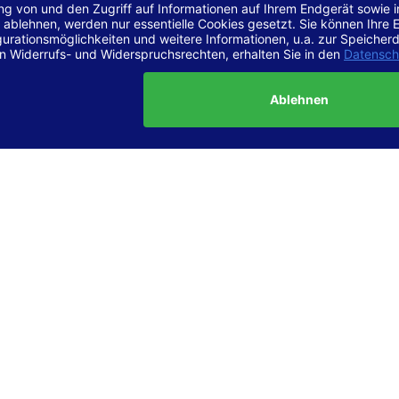
r Vereinbarkeit mit den Anforderungen
site ist
vollständig konform
mit der Konformitätsstufe AA der „Ri
ierefreie Webinhalte – WCAG 2.1“ bzw. dem europäischen Standard
1.
g dieser Erklärung zur Barrierefreiheit
lärung wurde am 23.6.2025 erstellt.
tung der Barrierefreiheit dieser Website wurde mittels
Selbstbew
hrt. Wir haben dabei die Richtlinien der WCAG 2.1 (Level AA) sowi
ungen des Web-Zugänglichkeits-Gesetzes (WZG) umfassend geprü
t.
 und Kontakt
meldungen zur Barrierefreiheit sind uns sehr wichtig. Wenn Sie a
n stoßen oder Anregungen zur Verbesserung der Barrierefreiheit 
e uns gerne kontaktieren.