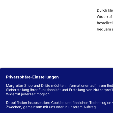
Durch kl
Widerruf 
bestellr
bequem 
Die Hans
Einklang
(EU) 2016
zu mache
Diese Erk
und alle 