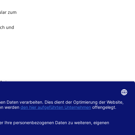
ular zum
ach und
de
im
chtlinie
gänglich
hop.de