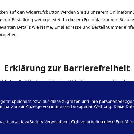
icken auf den Widerrufsbutton werden Sie zu unserem Onlineform
einer Bestellung weitegeleitet. In diesem Formular können Sie alle
elevanten Details wie Name, Emailadresse und Bestellnummer einf
angeben.
Erklärung zur Barrierefreiheit
 Hilscher GmbH
ist bemüht, seine Website
www.margreiter-shop.
 mit dem
Web-Zugänglichkeits-Gesetz (WZG)
zur Umsetzung der Ri
/2102 des Europäischen Parlaments und des Rates barrierefrei zu
n.
lärung zur Barrierefreiheit gilt für die Website
www.margreiter-s
zugehörigen Unterseiten.