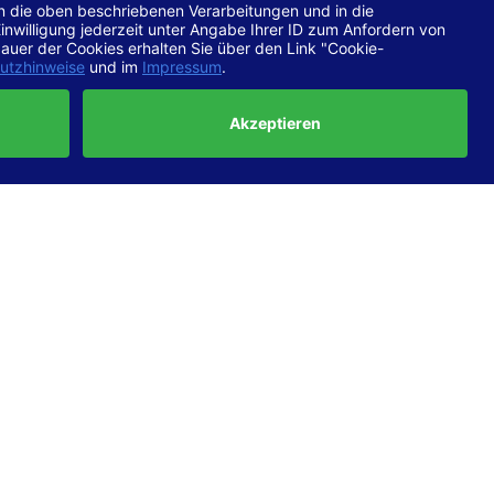
chtlinien
 EN 301
ertung
e die
ft und
uf
haben,