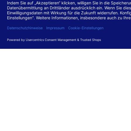
Stand de
Diese Web
für barr
549 V3.2.
Erstellun
Diese Erk
Die Bewer
durchgefü
Anforder
umgesetz
Feedback
Ihre Rück
Barriere
können Si